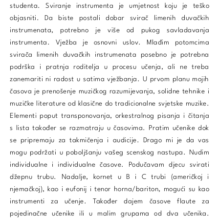
studenta. Sviranje instrumenta je umjetnost koju je teško
objasniti. Da biste postali dobar svirač limenih duvačkih
instrumenata, potrebno je više od pukog savladavanja
instrumenta. Vježba je osnovni uslov. Mlađim potomcima
svirača limenih duvačkih instrumenata posebno je potrebna
podrška i pratnja roditelja u procesu učenja, ali ne treba
zanemariti ni radost u satima vježbanja. U prvom planu mojih
časova je prenošenje muzičkog razumijevanja, solidne tehnike i
muzičke literature od klasične do tradicionalne svjetske muzike.
Elementi poput transponovanja, orkestralnog pisanja i čitanja
s lista također se razmatraju u časovima. Pratim učenike dok
se pripremaju za takmičenja i audicije. Drago mi je da vas
mogu podržati u poboljšanju vašeg scenskog nastupa. Nudim
individualne i individualne časove. Podučavam djecu svirati
džepnu trubu. Nadalje, kornet u B i C trubi (američkoj i
njemačkoj), kao i eufonij i tenor horna/bariton, mogući su kao
instrumenti za učenje. Također dajem časove flaute za
pojedinačne učenike ili u malim grupama od dva učenika.