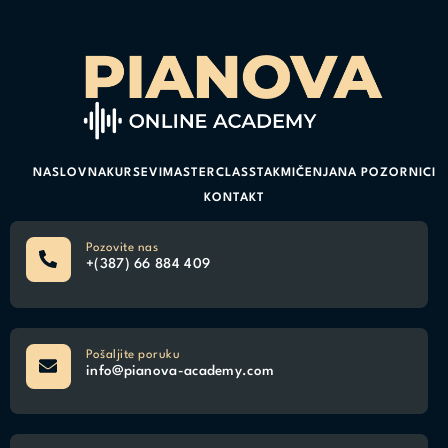
NASLOVNA
KURSEVI
MASTERCLASS
TAKMIČENJA
NA POZORNICI
KONTAKT
Pozovite nas
+(387) 66 884 409
Pošaljite poruku
info@pianova-academy.com