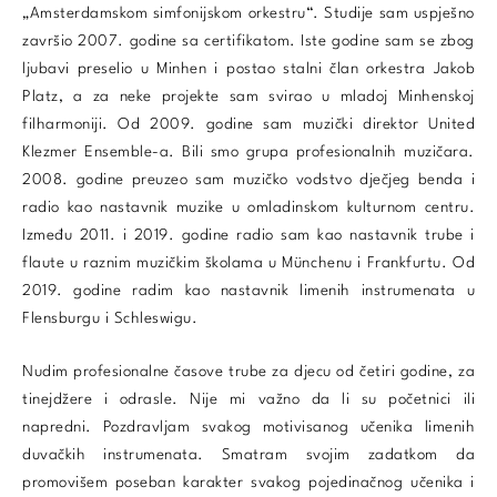
„Amsterdamskom simfonijskom orkestru“. Studije sam uspješno
završio 2007. godine sa certifikatom. Iste godine sam se zbog
ljubavi preselio u Minhen i postao stalni član orkestra Jakob
Platz, a za neke projekte sam svirao u mladoj Minhenskoj
filharmoniji. Od 2009. godine sam muzički direktor United
Klezmer Ensemble-a. Bili smo grupa profesionalnih muzičara.
2008. godine preuzeo sam muzičko vodstvo dječjeg benda i
radio kao nastavnik muzike u omladinskom kulturnom centru.
Između 2011. i 2019. godine radio sam kao nastavnik trube i
flaute u raznim muzičkim školama u Münchenu i Frankfurtu. Od
2019. godine radim kao nastavnik limenih instrumenata u
Flensburgu i Schleswigu.
Nudim profesionalne časove trube za djecu od četiri godine, za
tinejdžere i odrasle. Nije mi važno da li su početnici ili
napredni. Pozdravljam svakog motivisanog učenika limenih
duvačkih instrumenata. Smatram svojim zadatkom da
promovišem poseban karakter svakog pojedinačnog učenika i