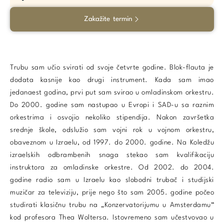
Zakažite termin
Trubu sam učio svirati od svoje četvrte godine. Blok-flauta je
dodata kasnije kao drugi instrument. Kada sam imao
jedanaest godina, prvi put sam svirao u omladinskom orkestru.
Do 2000. godine sam nastupao u Evropi i SAD-u sa raznim
orkestrima i osvojio nekoliko stipendija. Nakon završetka
srednje škole, odslužio sam vojni rok u vojnom orkestru,
obaveznom u Izraelu, od 1997. do 2000. godine. Na Koledžu
izraelskih odbrambenih snaga stekao sam kvalifikaciju
instruktora za omladinske orkestre. Od 2002. do 2004.
godine radio sam u Izraelu kao slobodni trubač i studijski
muzičar za televiziju, prije nego što sam 2005. godine počeo
studirati klasičnu trubu na „Konzervatorijumu u Amsterdamu“
kod profesora Thea Woltersa. Istovremeno sam učestvovao u